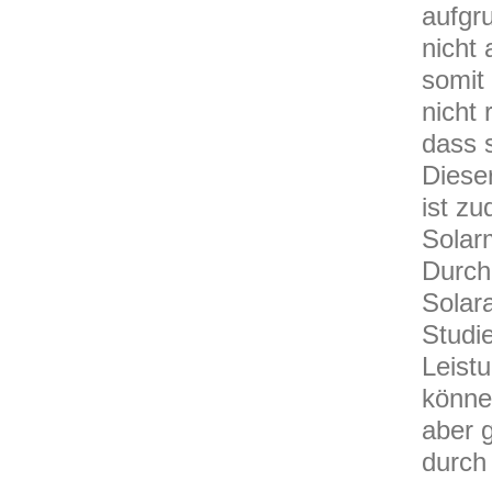
aufgr
nicht 
somit
nicht 
dass 
Dieser
ist z
Solar
Durch
Solar
Studi
Leist
können
aber g
durch