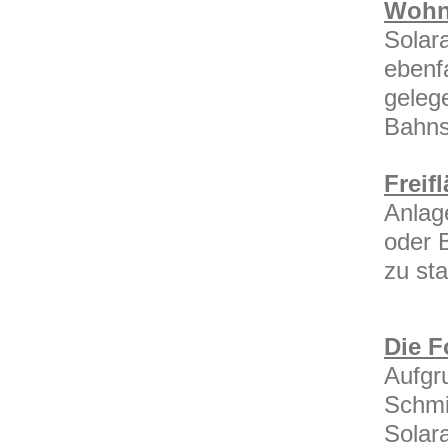
Wohn
Solar
ebenf
geleg
Bahns
Freif
Anlag
oder 
zu st
Die F
Aufgru
Schmie
Solar