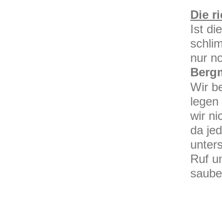
Die r
Ist d
schlim
nur no
Bergm
Wir b
legen
wir n
da je
unters
Ruf u
saube