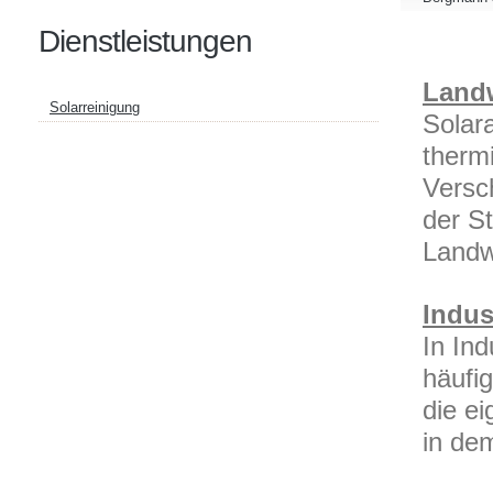
Dienstleistungen
Landw
Solarreinigung
Solar
therm
Versc
der S
Landwi
Indus
In In
häufig
die e
in de